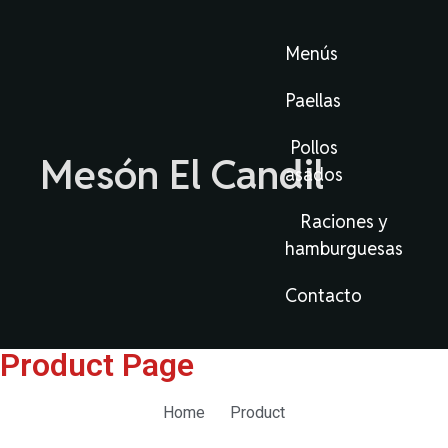
Menús
Paellas
Pollos
Mesón El Candil
asados
Raciones y
hamburguesas
Contacto
Product Page
Home
Product