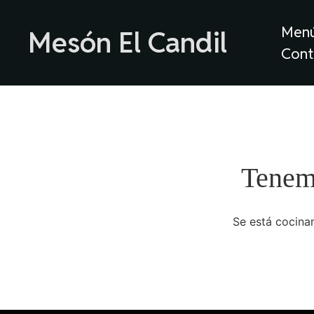
Men
Mesón El Candil
Cont
Tenemo
Se está cocinan