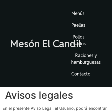
Menús
Paellas
Pollos
Mesón El Candil
asados
Raciones y
hamburguesas
Contacto
Avisos legales
En el presente Aviso Legal, el Usuario, podrá encontrar