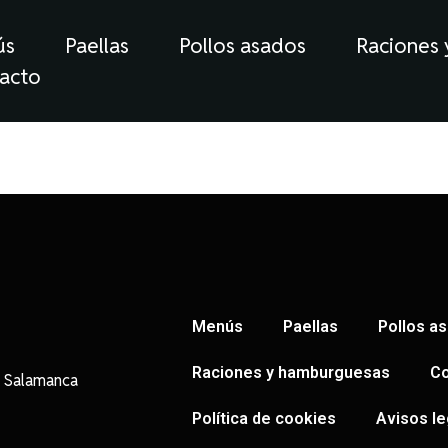
ús
Paellas
Pollos asados
Raciones
acto
Menús
Paellas
Pollos a
Raciones y hamburguesas
Co
, Salamanca
Política de cookies
Avisos le