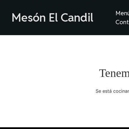
Men
Mesón El Candil
Cont
Tenemo
Se está cocinan